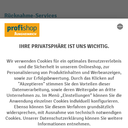
Rücknahme-Services
Elektrogeräte Rückname
Batterie Rückname
AGB
Impressum
Datenschutz
Barrierefreiheit
Grounding Page
Privacy Settings
Alle Preise exkl. gesetzl. Mehrwertsteuer zzgl.
Versandkosten
und ggf.
Nachnahmegebühren, wenn nicht anders angegeben.
¹ Der Rabatt gilt so lange der Vorrat reicht. Der Rabatt gilt nicht auf