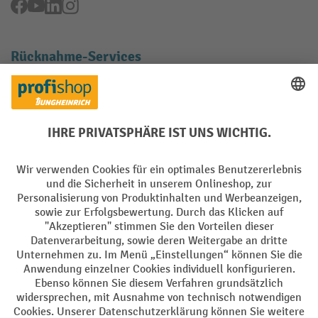
Facebook
YouTube
LinkedIn
Instagram
Rücknahme-Services
Elektrogeräte Rückname
Batterie Rückname
AGB
Impressum
Datenschutz
Barrierefreiheit
Grounding Page
Privacy Settings
Alle Preise exkl. gesetzl. Mehrwertsteuer zzgl.
Versandkosten
und ggf.
Nachnahmegebühren, wenn nicht anders angegeben.