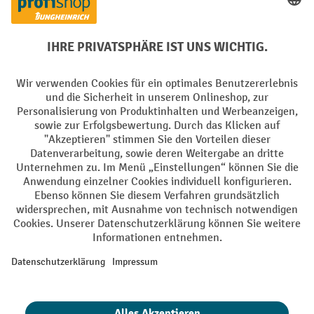
Elektrogeräte Rückname
Batterie Rückname
AGB
Impressum
Datenschutz
Barrierefreiheit
Grounding Page
Privacy Settings
Alle Preise exkl. gesetzl. Mehrwertsteuer zzgl.
Versandkosten
und ggf.
Nachnahmegebühren, wenn nicht anders angegeben.
¹ Der Rabatt gilt so lange der Vorrat reicht. Der Rabatt gilt nicht auf
Sonderpreise. Eine Kombination mit anderen prozentualen Rabatten
oder Gutscheinen ist nicht möglich. | ² Der Rabatt wird einmalig bei
Erstregistrierung für den Newsletter gewährt. Der Gutschein ist 10
Tage gültig und kann ab einem Netto-Bestellwert von 250,- € online
eingelöst werden. Die Höhe des Rabatts variiert je nach