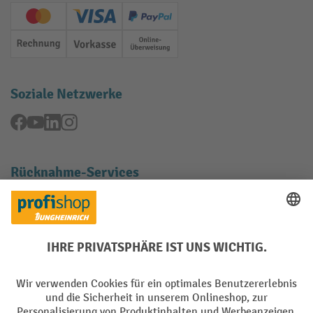
Creditcard (Master)
Creditcard (Visa)
PayPal
Rechnung
Vorkasse
Online-Überweisung
Soziale Netzwerke
Facebook
YouTube
LinkedIn
Instagram
Rücknahme-Services
Elektrogeräte Rückname
Batterie Rückname