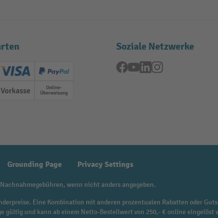
rten
Soziale Netzwerke
Facebook
YouTube
LinkedIn
Instagram
ard (Master)
Creditcard (Visa)
PayPal
ung
Vorkasse
Online-Überweisung
Grounding Page
Privacy Settings
 Nachnahmegebühren, wenn nicht anders angegeben.
f Sonderpreise. Eine Kombination mit anderen prozentualen Rabatten oder Guts
ge gültig und kann ab einem Netto-Bestellwert von 250,- € online eingelöst 