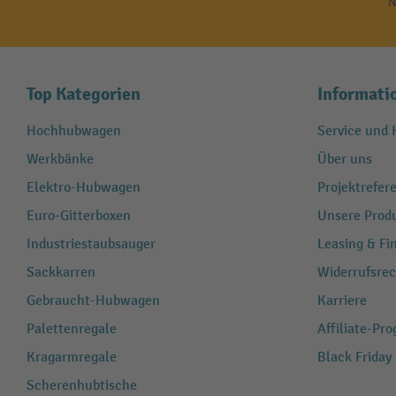
N
Top Kategorien
Informati
Hochhubwagen
Service und H
Werkbänke
Über uns
Elektro-Hubwagen
Projektrefe
Euro-Gitterboxen
Unsere Produ
Industriestaubsauger
Leasing & Fi
Sackkarren
Widerrufsrec
Gebraucht-Hubwagen
Karriere
Palettenregale
Affiliate-Pr
Kragarmregale
Black Friday
Scherenhubtische