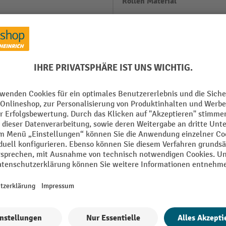
Rollen Material
 1197 mm
Rollen Typ
OLLEN
Segment
Tragkraft
rt
Tragrollen Wandstärke
Alle technische Details anzeigen