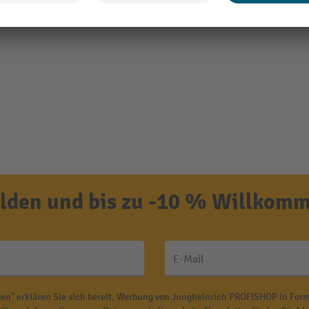
den und bis zu -10 % Willkomm
E-Mail
en" erklären Sie sich bereit, Werbung von Jungheinrich PROFISHOP in Form