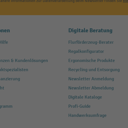
ähere Informationen zur Datenverarbeitung beim Newsletter finden Sie
hie
onen
Digitale Beratung
ilfe
Flurförderzeug-Berater
Regalkonfigurator
renzen & Kundenlösungen
Ergonomische Produkte
ktspezialisten
Recycling und Entsorgung
nanzierung
Newsletter Anmeldung
ht
Newsletter Abmeldung
Digitale Kataloge
ogramm
Profi-Guide
Handwerksumfrage