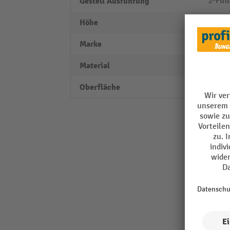
Gestell Ausführung
2-Fuß
Höhe
758 -
Marke
BS R
Material
Stahl
Oberfläche
lackie