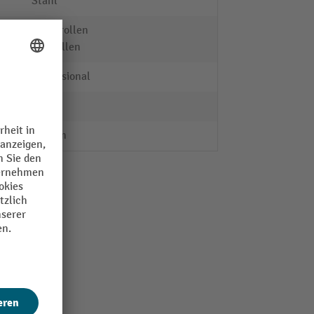
Stahl
Kugelrollen
Tragrollen
Professional
200 kg
1.5 mm