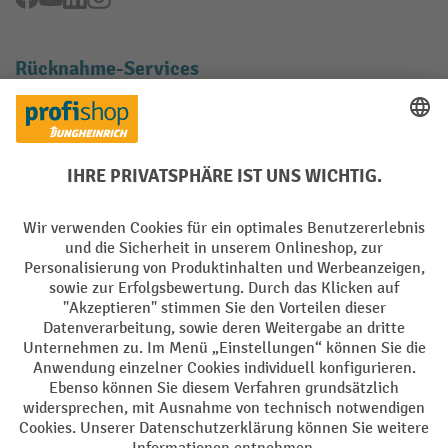
Rücknahme-Services
Elektrogeräte Rückname
Batterie Rückname
AGB
Impressum
Datenschutz
Barrierefreiheit
Grounding Page
Privacy Settings
Alle Preise exkl. gesetzl. Mehrwertsteuer zzgl.
Versandkosten
und ggf.
Nachnahmegebühren, wenn nicht anders angegeben.
¹ Der Rabatt gilt so lange der Vorrat reicht. Der Rabatt gilt nicht auf