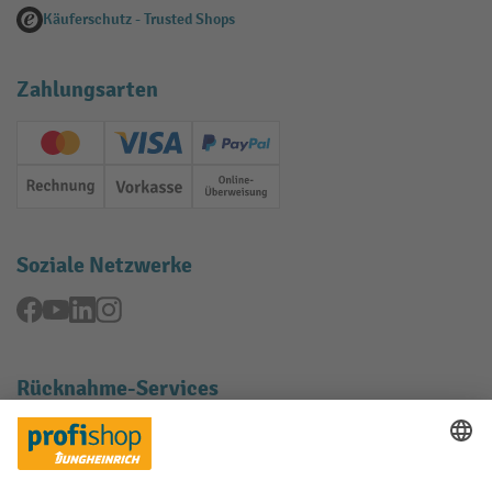
Käuferschutz - Trusted Shops
Zahlungsarten
Creditcard (Master)
Creditcard (Visa)
PayPal
Rechnung
Vorkasse
Online-Überweisung
Soziale Netzwerke
Facebook
YouTube
LinkedIn
Instagram
Rücknahme-Services
Elektrogeräte Rückname