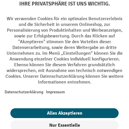
Batterie Rückname
AGB
Impressum
Datenschutz
Barrierefreiheit
Grounding Page
Privacy Settings
Alle Preise exkl. gesetzl. Mehrwertsteuer zzgl.
Versandkosten
und ggf.
Nachnahmegebühren, wenn nicht anders angegeben.
¹ Der Rabatt gilt so lange der Vorrat reicht. Der Rabatt gilt nicht auf
Sonderpreise. Eine Kombination mit anderen prozentualen Rabatten
oder Gutscheinen ist nicht möglich. | ² Der Rabatt wird einmalig bei
Erstregistrierung für den Newsletter gewährt. Der Gutschein ist 10
Tage gültig und kann ab einem Netto-Bestellwert von 250,- € online
eingelöst werden. Die Höhe des Rabatts variiert je nach
Produktkategorie und beträgt bis zu 10 % (10 % auf Lager, Umwelt,
Arbeitsschutz | 5% auf Werkstatt, Betrieb, Transport, Stapeln und
Heben | 7% auf Büro). Ausgenommen sind Elektro-Hubwagen,