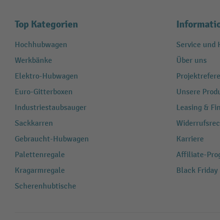
Top Kategorien
Informati
Hochhubwagen
Service und H
Werkbänke
Über uns
Elektro-Hubwagen
Projektrefe
Euro-Gitterboxen
Unsere Produ
Industriestaubsauger
Leasing & Fi
Sackkarren
Widerrufsrec
Gebraucht-Hubwagen
Karriere
Palettenregale
Affiliate-Pr
Kragarmregale
Black Friday
Scherenhubtische