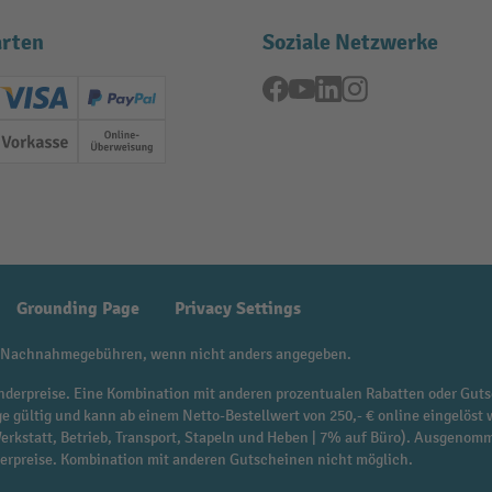
rten
Soziale Netzwerke
Facebook
YouTube
LinkedIn
Instagram
ard (Master)
Creditcard (Visa)
PayPal
ung
Vorkasse
Online-Überweisung
Grounding Page
Privacy Settings
 Nachnahmegebühren, wenn nicht anders angegeben.
f Sonderpreise. Eine Kombination mit anderen prozentualen Rabatten oder Guts
ge gültig und kann ab einem Netto-Bestellwert von 250,- € online eingelöst 
 Werkstatt, Betrieb, Transport, Stapeln und Heben | 7% auf Büro). Ausgen
derpreise. Kombination mit anderen Gutscheinen nicht möglich.