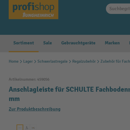
springen
Zur Hauptnavigation springen
Sortiment
Sale
Gebrauchtgeräte
Marken
Home
Lager
Schwerlastregale
Regalzubehör
Zubehör für Fac
Artikelnummer:
459056
Anschlagleiste für SCHULTE Fachbodenre
mm
Zur Produktbeschreibung