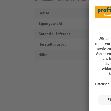
Artikelnummer: 459056 | EAN/GTIN: 4004514223463
Breite
1000
Eigengewicht
0,54 k
Garantie Lieferant
5
Herstellungsort
Made 
Höhe
55 m