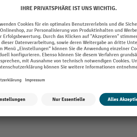
hrsweiß
Segment
E.R.E.
Strichbreiteneinstellung