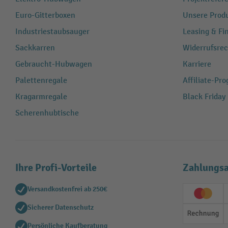
Euro-Gitterboxen
Unsere Produ
Industriestaubsauger
Leasing & Fi
Sackkarren
Widerrufsrec
Gebraucht-Hubwagen
Karriere
Palettenregale
Affiliate-Pr
Kragarmregale
Black Friday
Scherenhubtische
Ihre Profi-Vorteile
Zahlungsa
Versandkostenfrei ab 250€
Creditc
Sicherer Datenschutz
Rechn
Persönliche Kaufberatung