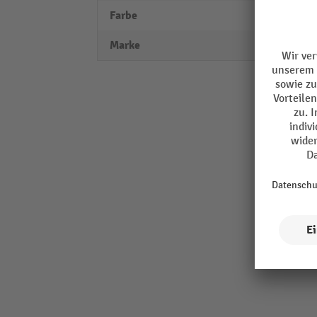
Farbe
verke
Marke
A.M.P.