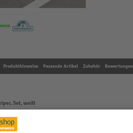
Produkthinweise
Passende Artikel
Zubehör
Bewertungen
iper, Set, weiß
Aus der Kategorie:
Boden-Markiergeräte
Markierungstyp