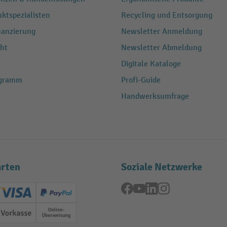
ktspezialisten
Recycling und Entsorgung
nanzierung
Newsletter Anmeldung
ht
Newsletter Abmeldung
Digitale Kataloge
ogramm
Profi-Guide
Handwerksumfrage
rten
Soziale Netzwerke
Facebook
YouTube
LinkedIn
Instagram
ard (Master)
Creditcard (Visa)
PayPal
ung
Vorkasse
Online-Überweisung