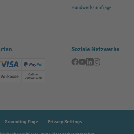
Handwerksumfrage
rten
Soziale Netzwerke
Facebook
YouTube
LinkedIn
Instagram
ard (Master)
Creditcard (Visa)
PayPal
ung
Vorkasse
Online-Überweisung
Grounding Page
Privacy Settings