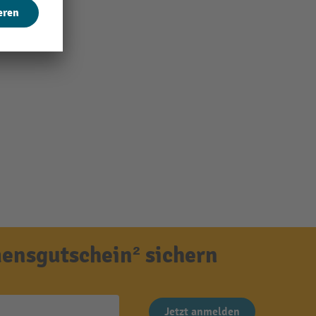
ensgutschein² sichern
Jetzt anmelden