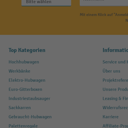
Mit einem Klick auf "Anmeld
N
Top Kategorien
Informati
Hochhubwagen
Service und H
Werkbänke
Über uns
Elektro-Hubwagen
Projektrefe
Euro-Gitterboxen
Unsere Produ
Industriestaubsauger
Leasing & Fi
Sackkarren
Widerrufsrec
Gebraucht-Hubwagen
Karriere
Palettenregale
Affiliate-Pr