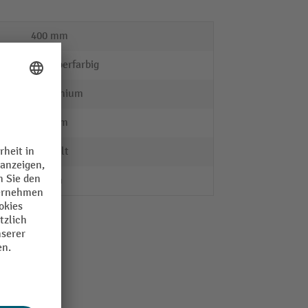
400 mm
alusilberfarbig
Aluminium
630 mm
geriffelt
25 mm