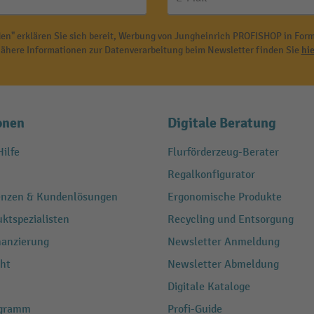
en" erklären Sie sich bereit, Werbung von Jungheinrich PROFISHOP in Form
ähere Informationen zur Datenverarbeitung beim Newsletter finden Sie
hie
onen
Digitale Beratung
ilfe
Flurförderzeug-Berater
Regalkonfigurator
renzen & Kundenlösungen
Ergonomische Produkte
ktspezialisten
Recycling und Entsorgung
nanzierung
Newsletter Anmeldung
ht
Newsletter Abmeldung
Digitale Kataloge
ogramm
Profi-Guide