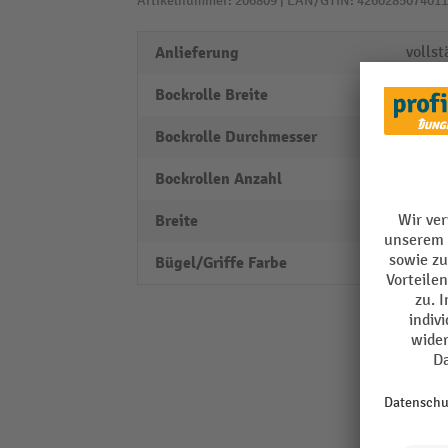
Artikelnummer: 206809 | EAN/GTIN: 4260285074011
Anlieferung
vollst
Bockrolle Breite
25 m
Bockrolle Durchmesser
80 m
Bockrollen Anzahl
2 Stk.
Breite
400 
Bügel/Griffe Farbe
blau