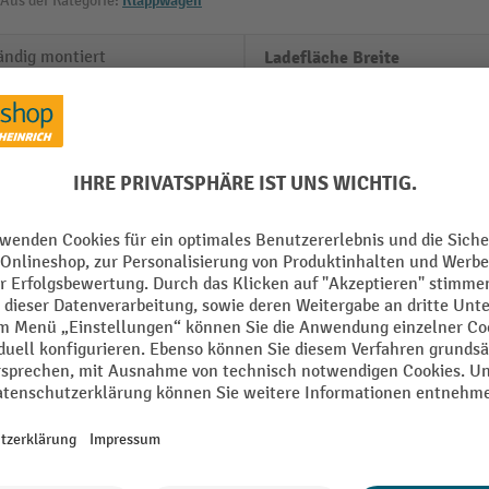
Aus der Kategorie:
Klappwagen
ändig montiert
Ladefläche Breite
m
Ladefläche Farbe
m
Ladefläche Material
Ladefläche Tiefe
mm
Ladefläche Typ
Lenkrolle Breite
Alle technische Details anzeigen