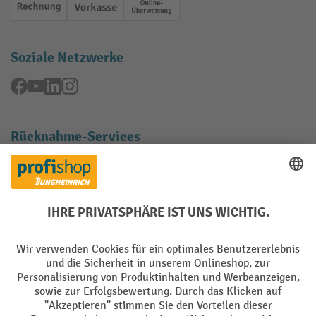
Rechnung
Vorkasse
Online-Überweisung
Soziale Netzwerke
Facebook
YouTube
LinkedIn
Instagram
Rücknahme-Services
Elektrogeräte Rückname
Batterie Rückname
AGB
Impressum
Datenschutz