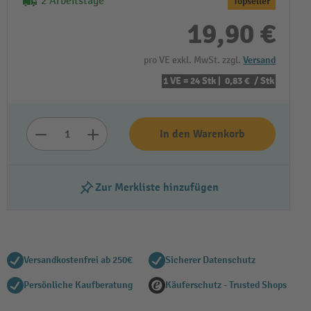
2 Arbeitstage
Topseller
19,90 €
pro VE exkl. MwSt. zzgl.
Versand
1 VE = 24 Stk |
0,83 €
/ Stk
In den Warenkorb
Zur Merkliste hinzufügen
Versandkostenfrei ab 250€
Sicherer Datenschutz
Persönliche Kaufberatung
Käuferschutz - Trusted Shops