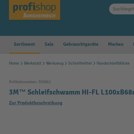
springen
Zur Hauptnavigation springen
Sortiment
Sale
Gebrauchtgeräte
Marken
Home
Werkstatt
Werkzeug
Schleifmittel
Handschleifblöcke
Artikelnummer:
353042
3M™ Schleifschwamm HI-FL L100xB68mm
Zur Produktbeschreibung