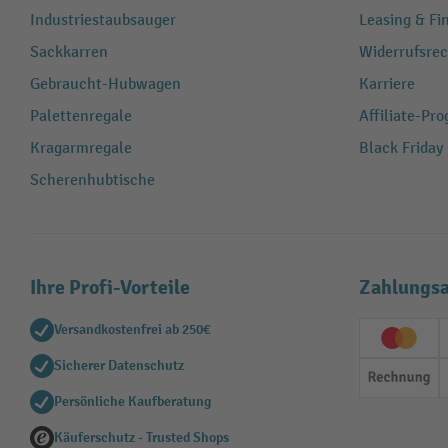
Industriestaubsauger
Leasing & Fi
Sackkarren
Widerrufsrec
Gebraucht-Hubwagen
Karriere
Palettenregale
Affiliate-Pr
Kragarmregale
Black Friday
Scherenhubtische
Ihre Profi-Vorteile
Zahlungsa
Versandkostenfrei ab 250€
Creditc
Sicherer Datenschutz
Rechn
Persönliche Kaufberatung
Käuferschutz - Trusted Shops