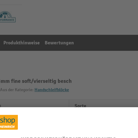
Produkthinweise
Bewertungen
 fine soft/vierseitig besch
Aus der Kategorie:
Handschleifblöcke
m
Sorte
mm
Werkstoffeignung Holz
Werkstoffeignung Lack