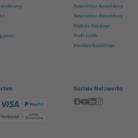
nanzierung
Newsletter Anmeldung
ht
Newsletter Abmeldung
Digitale Kataloge
ogramm
Profi-Guide
Handwerksumfrage
rten
Soziale Netzwerke
Facebook
YouTube
LinkedIn
Instagram
ard (Master)
Creditcard (Visa)
PayPal
ung
Vorkasse
Online-Überweisung