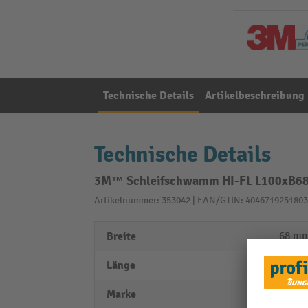
Technische Details
Artikelbeschreibung
Technische Details
3M™ Schleifschwamm HI-FL L100xB68mm
Artikelnummer: 353042 | EAN/GTIN: 4046719251803
Breite
68 m
Länge
100 
Marke
3M™