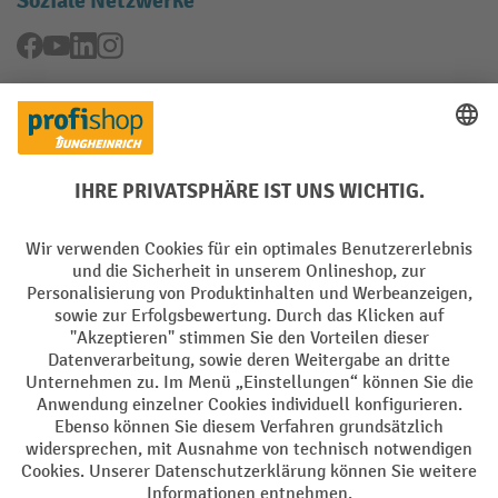
Soziale Netzwerke
Facebook
YouTube
LinkedIn
Instagram
Rücknahme-Services
Elektrogeräte Rückname
Batterie Rückname
AGB
Impressum
Datenschutz
Barrierefreiheit
Grounding Page
Privacy Settings
Alle Preise exkl. gesetzl. Mehrwertsteuer zzgl.
Versandkosten
und ggf.