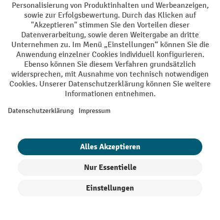
profishop.de in hohem Maße vertrauenswürdig.
Ihre Profi-Vorteile
Versandkostenfrei ab 250€
Sicherer Datenschutz
Persönliche Kaufberatung
Käuferschutz - Trusted Shops
Zahlungsarten
Creditcard (Master)
Creditcard (Visa)
PayPal
Produkte filtern
Sortierung
Rechnung
Vorkasse
Online-Überweisung