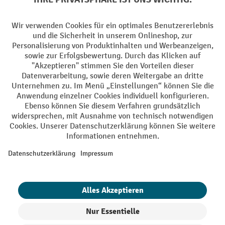
AGB
Impressum
Datenschutz
Barrierefreiheit
Grounding Page
Privacy Settings
Alle Preise exkl. gesetzl. Mehrwertsteuer zzgl.
Versandkosten
und ggf.
Nachnahmegebühren, wenn nicht anders angegeben.
¹ Der Rabatt gilt so lange der Vorrat reicht. Der Rabatt gilt nicht auf
Sonderpreise. Eine Kombination mit anderen prozentualen Rabatten
oder Gutscheinen ist nicht möglich. | ² Der Rabatt wird einmalig bei
Erstregistrierung für den Newsletter gewährt. Der Gutschein ist 10
Tage gültig und kann ab einem Netto-Bestellwert von 250,- € online
eingelöst werden. Die Höhe des Rabatts variiert je nach
Produktkategorie und beträgt bis zu 10 % (10 % auf Lager, Umwelt,
Arbeitsschutz | 5% auf Werkstatt, Betrieb, Transport, Stapeln und
Heben | 7% auf Büro). Ausgenommen sind Elektro-Hubwagen,