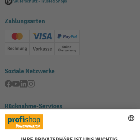
Käuferschutz - Trusted Shops
Zahlungsarten
Creditcard (Master)
Creditcard (Visa)
PayPal
Rechnung
Vorkasse
Online-Überweisung
Soziale Netzwerke
Facebook
YouTube
LinkedIn
Instagram
Rücknahme-Services
Elektrogeräte Rückname
Batterie Rückname