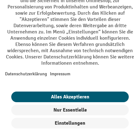
AGB
Impressum
Datenschutz
Barrierefreiheit
Grounding Page
Privacy Settings
Alle Preise exkl. gesetzl. Mehrwertsteuer zzgl.
Versandkosten
und ggf.
Nachnahmegebühren, wenn nicht anders angegeben.
¹ Der Rabatt gilt so lange der Vorrat reicht. Der Rabatt gilt nicht auf
Sonderpreise. Eine Kombination mit anderen prozentualen Rabatten
oder Gutscheinen ist nicht möglich. | ² Der Rabatt wird einmalig bei
Erstregistrierung für den Newsletter gewährt. Der Gutschein ist 10
Tage gültig und kann ab einem Netto-Bestellwert von 250,- € online
eingelöst werden. Die Höhe des Rabatts variiert je nach
Produktkategorie und beträgt bis zu 10 % (10 % auf Lager, Umwelt,
Arbeitsschutz | 5% auf Werkstatt, Betrieb, Transport, Stapeln und
Heben | 7% auf Büro). Ausgenommen sind Elektro-Hubwagen,
Elektro-Hochhubwagen, Elektro-Stapler sowie Gebrauchtgeräte.
Ausschluss von Werkzeug. Gilt nicht auf Sonderpreise. Kombination
mit anderen Gutscheinen nicht möglich.