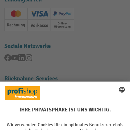
Creditcard (Master)
Creditcard (Visa)
PayPal
Rechnung
Vorkasse
Online-Überweisung
Soziale Netzwerke
Facebook
YouTube
LinkedIn
Instagram
Rücknahme-Services
Elektrogeräte Rückname
Batterie Rückname