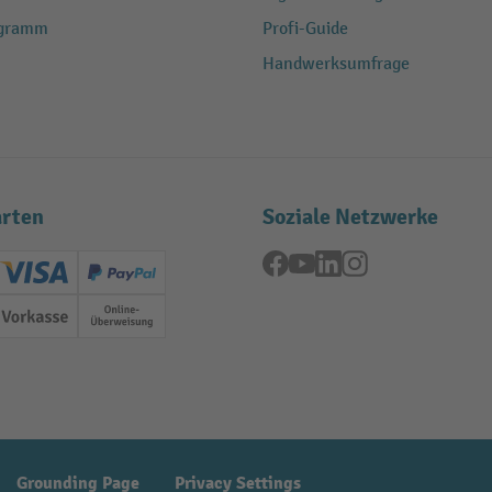
ogramm
Profi-Guide
Handwerksumfrage
rten
Soziale Netzwerke
Facebook
YouTube
LinkedIn
Instagram
ard (Master)
Creditcard (Visa)
PayPal
ung
Vorkasse
Online-Überweisung
Grounding Page
Privacy Settings