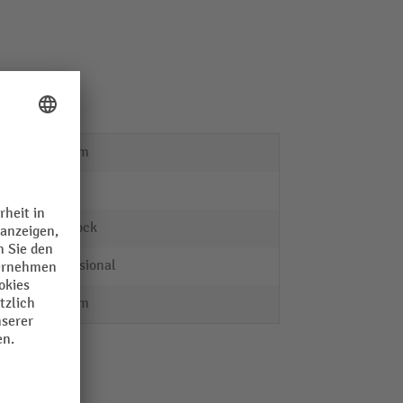
930 mm
LISTA
KEY Lock
Professional
572 mm