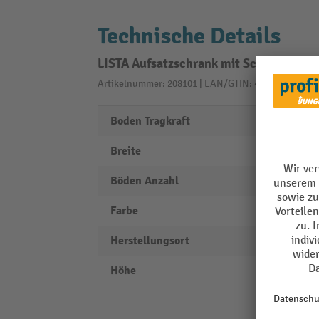
Technische Details
LISTA Aufsatzschrank mit Schiebetüre
Artikelnummer: 208101 | EAN/GTIN: 4047417507674
Boden Tragkraft
60 kg
Breite
1023
Böden Anzahl
1
Farbe
lichtg
Herstellungsort
Swiss
Höhe
1000