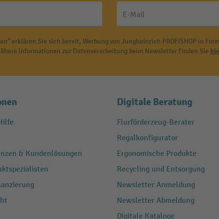
E-Mail
en" erklären Sie sich bereit, Werbung von Jungheinrich PROFISHOP in Form
ähere Informationen zur Datenverarbeitung beim Newsletter finden Sie
hie
onen
Digitale Beratung
ilfe
Flurförderzeug-Berater
Regalkonfigurator
renzen & Kundenlösungen
Ergonomische Produkte
ktspezialisten
Recycling und Entsorgung
nanzierung
Newsletter Anmeldung
ht
Newsletter Abmeldung
Digitale Kataloge