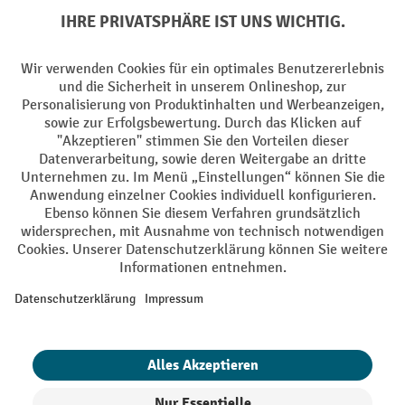
Batterie Rückname
AGB
Impressum
Datenschutz
Barrierefreiheit
Grounding Page
Privacy Settings
Alle Preise exkl. gesetzl. Mehrwertsteuer zzgl.
Versandkosten
und ggf.
Nachnahmegebühren, wenn nicht anders angegeben.
¹ Der Rabatt gilt so lange der Vorrat reicht. Der Rabatt gilt nicht auf
Sonderpreise. Eine Kombination mit anderen prozentualen Rabatten
oder Gutscheinen ist nicht möglich. | ² Der Rabatt wird einmalig bei
Erstregistrierung für den Newsletter gewährt. Der Gutschein ist 10
Tage gültig und kann ab einem Netto-Bestellwert von 250,- € online
eingelöst werden. Die Höhe des Rabatts variiert je nach
Produktkategorie und beträgt bis zu 10 % (10 % auf Lager, Umwelt,
Arbeitsschutz | 5% auf Werkstatt, Betrieb, Transport, Stapeln und