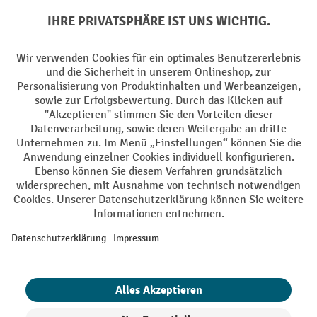
Batterie Rückname
AGB
Impressum
Datenschutz
Barrierefreiheit
Grounding Page
Privacy Settings
Alle Preise exkl. gesetzl. Mehrwertsteuer zzgl.
Versandkosten
und ggf.
Nachnahmegebühren, wenn nicht anders angegeben.
¹ Der Rabatt gilt so lange der Vorrat reicht. Der Rabatt gilt nicht auf
Sonderpreise. Eine Kombination mit anderen prozentualen Rabatten
oder Gutscheinen ist nicht möglich. | ² Der Rabatt wird einmalig bei
Erstregistrierung für den Newsletter gewährt. Der Gutschein ist 10
Tage gültig und kann ab einem Netto-Bestellwert von 250,- € online
eingelöst werden. Die Höhe des Rabatts variiert je nach
Produktkategorie und beträgt bis zu 10 % (10 % auf Lager, Umwelt,
Arbeitsschutz | 5% auf Werkstatt, Betrieb, Transport, Stapeln und