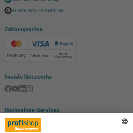
Käuferschutz - Trusted Shops
Zahlungsarten
Creditcard (Master)
Creditcard (Visa)
PayPal
Rechnung
Vorkasse
Online-Überweisung
Soziale Netzwerke
Facebook
YouTube
LinkedIn
Instagram
Rücknahme-Services
Elektrogeräte Rückname