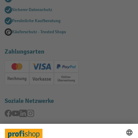
Sicherer Datenschutz
Persönliche Kaufberatung
Käuferschutz - Trusted Shops
Zahlungsarten
Creditcard (Master)
Creditcard (Visa)
PayPal
Rechnung
Vorkasse
Online-Überweisung
Soziale Netzwerke
Facebook
YouTube
LinkedIn
Instagram
Rücknahme-Services