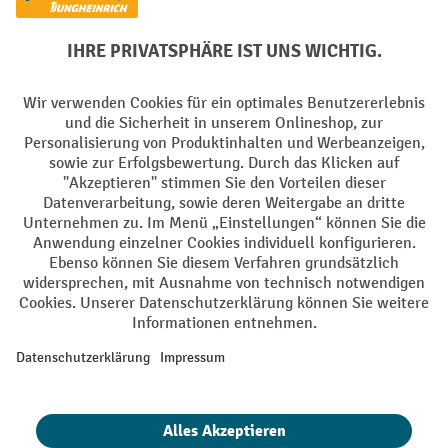
Elektrogeräte Rückname
Batterie Rückname
AGB
Impressum
Datenschutz
Barrierefreiheit
Grounding Page
Privacy Settings
Alle Preise exkl. gesetzl. Mehrwertsteuer zzgl.
Versandkosten
und ggf.
Nachnahmegebühren, wenn nicht anders angegeben.
¹ Der Rabatt gilt so lange der Vorrat reicht. Der Rabatt gilt nicht auf
Sonderpreise. Eine Kombination mit anderen prozentualen Rabatten
oder Gutscheinen ist nicht möglich. | ² Der Rabatt wird einmalig bei
Erstregistrierung für den Newsletter gewährt. Der Gutschein ist 10